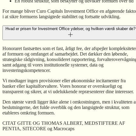
En robust struktur, som beskytter og udvikler formuen over tid
For mange bliver Curo Capitals Investment Office en afgørende fakto
i at sikre formuens langsigtede stabilitet og fortsatte udvikling.
Hvad er prisen for Investment Office ydelser, og hvilken værdi skaber de?
Honoraret fastsættes som et fast, årligt fee, der afspejler kompleksitete
af formuen og omfanget af samarbejdet. Det dækker den løbende,
strategiske rådgivning, konsolideret rapportering, forvalterovervågnin
samt adgang til vores institutionelle systemer, data og
investeringskompetencer.
Vi modtager ingen provisioner eller økonomiske incitamenter fra
banker eller kapitalforvaltere. Vores honorar er overskueligt og
transparent og sikrer, at vi udelukkende repræsenterer dine interesser.
Den største værdi ligger ikke alene i omkostningen, men i kvaliteten a
beslutningerne, det fulde overblik og den langsigtede struktur, som
etableres omkring formuen.
CITAT GITTE OG THOMAS ALBERT, MEDSTIFTERE AF
PENTIA, SITECORE og Macrocaps