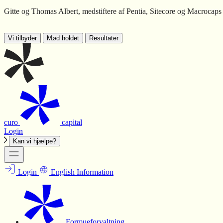
Gitte og Thomas Albert, medstiftere af Pentia, Sitecore og Macrocaps
Vi tilbyder
Mød holdet
Resultater
curo
capital
Login
Kan vi hjælpe?
Login
English Information
Formueforvaltning