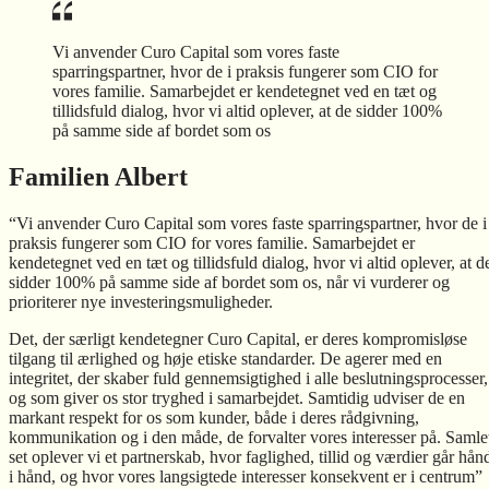
Vi anvender Curo Capital som vores faste
sparringspartner, hvor de i praksis fungerer som CIO for
vores familie. Samarbejdet er kendetegnet ved en tæt og
tillidsfuld dialog, hvor vi altid oplever, at de sidder 100%
på samme side af bordet som os
Familien Albert
“Vi anvender Curo Capital som vores faste sparringspartner, hvor de i
praksis fungerer som CIO for vores familie. Samarbejdet er
kendetegnet ved en tæt og tillidsfuld dialog, hvor vi altid oplever, at d
sidder 100% på samme side af bordet som os, når vi vurderer og
prioriterer nye investeringsmuligheder.
Det, der særligt kendetegner Curo Capital, er deres kompromisløse
tilgang til ærlighed og høje etiske standarder. De agerer med en
integritet, der skaber fuld gennemsigtighed i alle beslutningsprocesser,
og som giver os stor tryghed i samarbejdet. Samtidig udviser de en
markant respekt for os som kunder, både i deres rådgivning,
kommunikation og i den måde, de forvalter vores interesser på. Samle
set oplever vi et partnerskab, hvor faglighed, tillid og værdier går hån
i hånd, og hvor vores langsigtede interesser konsekvent er i centrum”